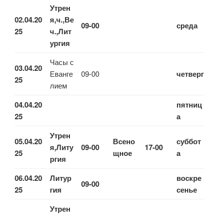
Утрен
02.04.20
я,ч.,Ве
09-00
среда
25
ч.,Лит
ургия
Часы с
03.04.20
Еванге
09-00
четверг
25
лием
04.04.20
пятниц
25
а
Утрен
05.04.20
Всено
суббот
я,Литу
09-00
17-00
25
щное
а
ргия
06.04.20
Литур
воскре
09-00
25
гия
сенье
Утрен