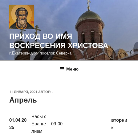
Перейти
к
содержимому
ПРИХОД ВО ИМЯ
ВОСКРЕСЕНИЯ ХРИСТОВА
г.Екатеринбург, поселок Северка
Меню
ОПУБЛИКОВАНО
11 ЯНВАРЯ, 2021
АВТОР:
.
Апрель
Часы с
01.04.20
вторни
Еванге
09-00
25
к
лием