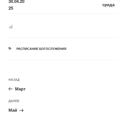
30.04.20
среда
25
РУБРИКИ
РАСПИСАНИЕ БОГОСЛУЖЕНИЯ
Навигация
Предыдущая
НАЗАД
по
запись:
записям
Март
Следующая
ДАЛЕЕ
запись
Май