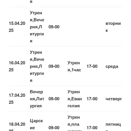
я
Утрен
я,Вече
15.04.20
вторни
рня,Л
09-00
25
к
итурги
я
Утрен
я,Вече
16.04.20
Утрен
рня,Л
09-00
17-00
среда
25
я,1час
итурги
я
Вечер
Утрен
17.04.20
ня,Лит
09-00
я,Еван
17-00
четверг
25
ургия
гелия
Утрен
Царск
18.04.20
я,пла
пятниц
ие
09-00
17-00