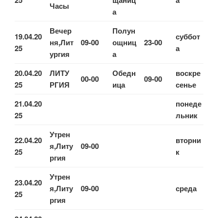
25
щаниц
а
Часы
а
Вечер
Полун
19.04.20
суббот
ня,Лит
09-00
ощниц
23-00
25
а
ургия
а
20.04.20
ЛИТУ
Обедн
воскре
00-00
09-00
25
РГИЯ
ица
сенье
21.04.20
понеде
25
льник
Утрен
22.04.20
вторни
я,Литу
09-00
25
к
ргия
Утрен
23.04.20
я,Литу
09-00
среда
25
ргия