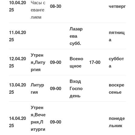
10.04.20
Часы с
08-30
четверг
25
еванге
лием
Лазар
11.04.20
пятниц
ева
25
а
субб.
Утрен
12.04.20
Всено
суббот
я,Литу
09-00
17-00
25
щное
а
ргия
Вход
13.04.20
Литур
воскре
09-00
Госпо
25
гия
сенье
день
Утрен
я,Вече
14.04.20
понеде
рня,Л
09-00
25
льник
итурги