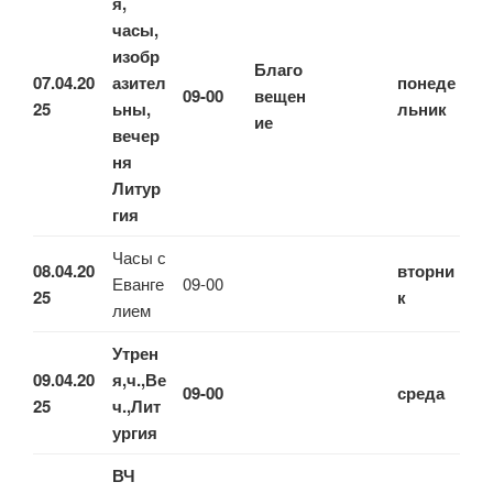
я,
часы,
изобр
Благо
07.04.20
азител
понеде
09-00
вещен
25
ьны,
льник
ие
вечер
ня
Литур
гия
Часы с
08.04.20
вторни
Еванге
09-00
25
к
лием
Утрен
09.04.20
я,ч.,Ве
09-00
среда
25
ч.,Лит
ургия
ВЧ