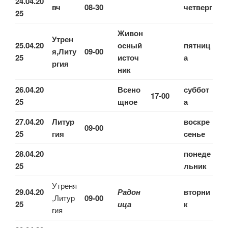
24.04.20
вч
08-30
четверг
25
Живон
Утрен
25.04.20
осный
пятниц
я,Литу
09-00
25
источ
а
ргия
ник
26.04.20
Всено
суббот
17-00
25
щное
а
27.04.20
Литур
воскре
09-00
25
гия
сенье
28.04.20
понеде
25
льник
Утреня
29.04.20
Радон
вторни
,Литур
09-00
25
ица
к
гия