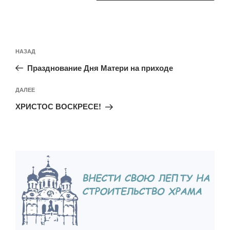
Навигация
Предыдущая
НАЗАД
по
запись:
записям
Празднование Дня Матери на приходе
Следующая
ДАЛЕЕ
запись
ХРИСТОС ВОСКРЕСЕ!