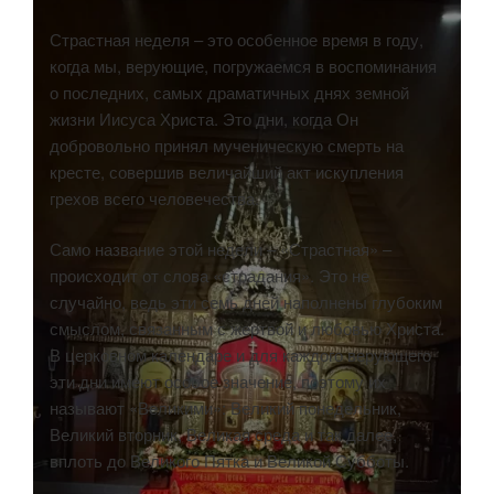
Страстная неделя – это особенное время в году,
когда мы, верующие, погружаемся в воспоминания
о последних, самых драматичных днях земной
жизни Иисуса Христа. Это дни, когда Он
добровольно принял мученическую смерть на
кресте, совершив величайший акт искупления
грехов всего человечества.
Само название этой недели – «Страстная» –
происходит от слова «страдания». Это не
случайно, ведь эти семь дней наполнены глубоким
смыслом, связанным с жертвой и любовью Христа.
В церковном календаре и для каждого верующего
эти дни имеют особое значение, поэтому их
называют «Великими»: Великий понедельник,
Великий вторник, Великая среда и так далее,
вплоть до Великого Пятка и Великой Субботы.