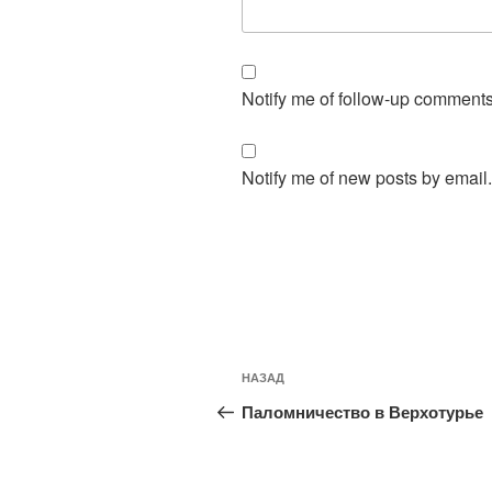
Notify me of follow-up comments
Notify me of new posts by email.
Навигация
Предыдущая
НАЗАД
по
запись:
Паломничество в Верхотурье
записям