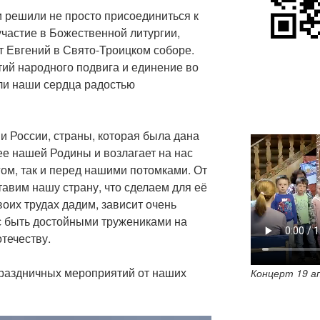
и решили не просто присоединиться к
 участие в Божественной литургии,
т Евгений в Свято-Троицком соборе.
й народного подвига и единение во
ли наши сердца радостью
и России, страны, которая была дана
ее нашей Родины и возлагает на нас
гом, так и перед нашими потомками. От
тавим нашу страну, что сделаем для её
воих трудах дадим, зависит очень
ас быть достойными тружениками на
отечеству.
раздничных мероприятий от наших
Концерт 19 а