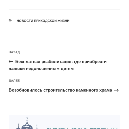
РУБРИКИ
НОВОСТИ ПРИХОДСКОЙ ЖИЗНИ
Навигация
Предыдущая
НАЗАД
по
запись:
записям
Бесплатная реабилитация: где приобрести
навыки недоношенным детям
Следующая
ДАЛЕЕ
запись
Возобновилось строительство каменного храма