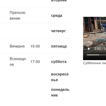
Преполо
среда
вение
четверг
Вечерня
15-00
пятница
Всенощн
17-00
суббота
Субботник па
ое
воскресе
нье
понедель
ник