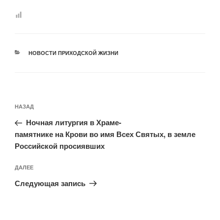
РУБРИКИ
НОВОСТИ ПРИХОДСКОЙ ЖИЗНИ
Навигация
Предыдущая
НАЗАД
по
запись:
записям
Ночная литургия в Храме-
памятнике на Крови во имя Всех Святых, в земле
Российской просиявших
Следующая
ДАЛЕЕ
запись
Следующая запись