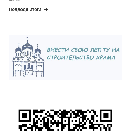
Следующая
запись
Подводя итоги