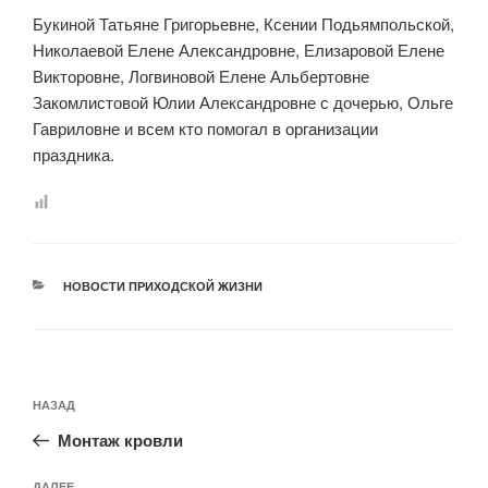
Букиной Татьяне Григорьевне, Ксении Подьямпольской,
Николаевой Елене Александровне, Елизаровой Елене
Викторовне, Логвиновой Елене Альбертовне
Закомлистовой Юлии Александровне с дочерью, Ольге
Гавриловне и всем кто помогал в организации
праздника.
РУБРИКИ
НОВОСТИ ПРИХОДСКОЙ ЖИЗНИ
Навигация
Предыдущая
НАЗАД
по
запись:
записям
Монтаж кровли
ДАЛЕЕ