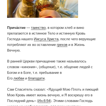
Прича́стие
—
таинство
, в котором хлеб и вино
прелагаются в истинное Тело и истинную Кровь
Господа нашего
Иисуса Христа
, после чего верующие
потребляют их во оставление
грехов
и в Жизнь
Вечную.
В ранней Церкви причащение также называлось
словом «кинония», (
общение
), т.е. общение людей с
Богом и в Боге, т.е. пребывание в
Его
любви
и
благодати
.
Сам Спаситель сказал: «Ядущий Мою Плоть и пиющий
Мою Кровь имеет жизнь вечную, и Я воскрешу его в
Последний день» (
Ин.6:54
). Этими словами Господь