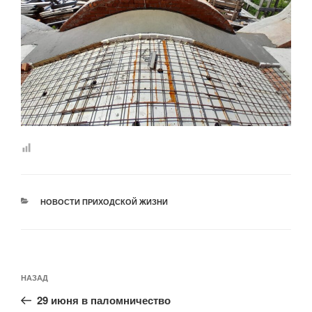
РУБРИКИ
НОВОСТИ ПРИХОДСКОЙ ЖИЗНИ
Навигация
Предыдущая
НАЗАД
по
запись:
записям
29 июня в паломничество